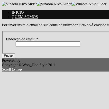
INICIO
QUEM SOMOS
Por favor insira o email da sua conta de utilizador. Ser-lhe-á enviado 
Endereço de email:
*
Enviar
Powered by
Copyright © Woo_Doo Style 2011
Scroll to Top